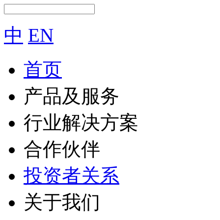
中
EN
首页
产品及服务
行业解决方案
合作伙伴
投资者关系
关于我们