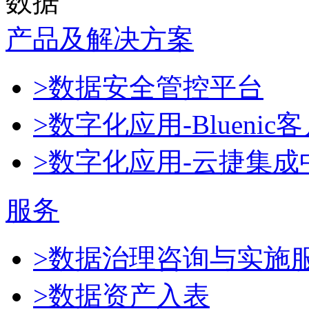
数据
产品及解决方案
>数据安全管控平台
>数字化应用-Blueni
>数字化应用-云捷集成
服务
>数据治理咨询与实施
>数据资产入表