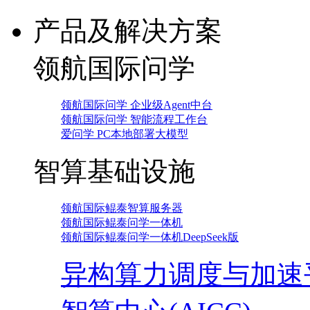
产品及解决方案
领航国际问学
领航国际问学 企业级Agent中台
领航国际问学 智能流程工作台
爱问学 PC本地部署大模型
智算基础设施
领航国际鲲泰智算服务器
领航国际鲲泰问学一体机
领航国际鲲泰问学一体机DeepSeek版
异构算力调度与加速