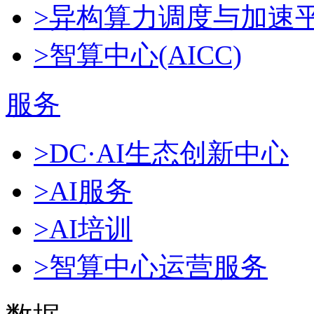
>异构算力调度与加速
>智算中心(AICC)
服务
>DC·AI生态创新中心
>AI服务
>AI培训
>智算中心运营服务