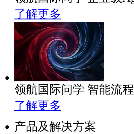
了解更多
领航国际问学 智能流
了解更多
产品及解决方案