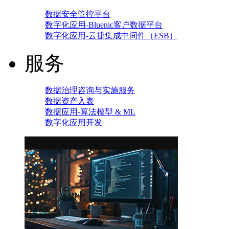
数据安全管控平台
数字化应用-Bluenic客户数据平台
数字化应用-云捷集成中间件（ESB）
服务
数据治理咨询与实施服务
数据资产入表
数据应用-算法模型 & ML
数字化应用开发