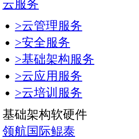
云服务
>云管理服务
>安全服务
>基础架构服务
>云应用服务
>云培训服务
基础架构软硬件
领航国际鲲泰