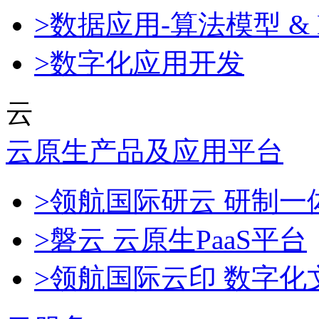
>数据应用-算法模型 & 
>数字化应用开发
云
云原生产品及应用平台
>领航国际研云 研制
>磐云 云原生PaaS平台
>领航国际云印 数字化